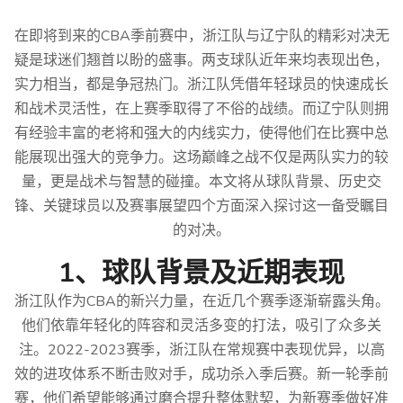
在即将到来的CBA季前赛中，浙江队与辽宁队的精彩对决无
疑是球迷们翘首以盼的盛事。两支球队近年来均表现出色，
实力相当，都是争冠热门。浙江队凭借年轻球员的快速成长
和战术灵活性，在上赛季取得了不俗的战绩。而辽宁队则拥
有经验丰富的老将和强大的内线实力，使得他们在比赛中总
能展现出强大的竞争力。这场巅峰之战不仅是两队实力的较
量，更是战术与智慧的碰撞。本文将从球队背景、历史交
锋、关键球员以及赛事展望四个方面深入探讨这一备受瞩目
的对决。
1、球队背景及近期表现
浙江队作为CBA的新兴力量，在近几个赛季逐渐崭露头角。
他们依靠年轻化的阵容和灵活多变的打法，吸引了众多关
注。2022-2023赛季，浙江队在常规赛中表现优异，以高
效的进攻体系不断击败对手，成功杀入季后赛。新一轮季前
赛，他们希望能够通过磨合提升整体默契，为新赛季做好准