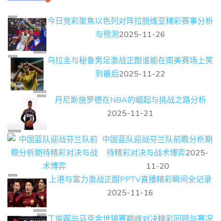
今日竞彩聚焦以色列对阵拉脱维亚精彩赛事分析
与预测
2025-11-26
乌拉圭与秘鲁男足激战正酣谁能在南美赛场上笑
到最后
2025-11-22
丹尼斯施罗德在NBA的崛起与挑战之路分析
2025-11-21
中国蓝队迎战芬兰队前瞻分析期
待精彩对决与战术博弈
2025-
11-20
上港与富力激战正酣PPTV直播精彩瞬间全记录
2025-11-16
丁俊晖与马克金世锦赛巅峰对决精彩回顾与赛况