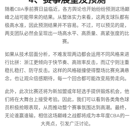
随着CBA季前赛日益临近，各方舆论也开始纷纷预测这场巅
峰之战可能带来的结果。从整体实力来看，这两支球队都有
极高水准，因此预测结果并不容易。不过，可以预见的是，
两支团队必然会呈现出一场高水平、高质量、高紧张度的比
赛。
如果从技术层面分析，不难发现两边都会运用不同风格来进
行比拼：浙江更倾向于快节奏、高效率反击，而辽宁则注重
稳扎稳打、防守反击。这样的风格碰撞使得整场比赛充满悬
念，也让观众倍感期待，每一个回合都可能改变局势走向。
此外，此次比赛还将为新加盟或年轻选手提供锻炼机会，他
们将在大舞台上接受考验。因此，我们可以看到各类角色球
员积极抢眼表现，从而推动整个赛事氛围达到高潮。最终，
无论谁赢谁输，相信这场巅峰之战都将成为本年度CBA的一
大亮点，引发广泛讨论。