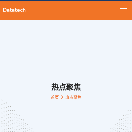
热点聚焦
首页
热点聚焦